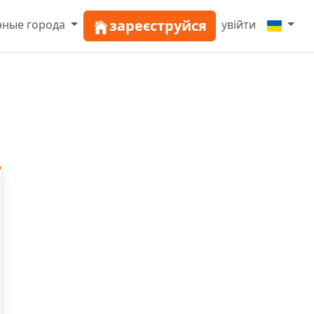
зареєструйся
рные города
увійти