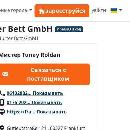
зареєструйся
рные города
увійти
er Bett GmbH
премия вход
furter Bett GmbH
Мистер Tunay Roldan
Связаться с
поставщиком
06102882… Показывать
0176-202… Показывать
https://fra… Показывать
Gutleutstraße 121 , 60327 Frankfurt