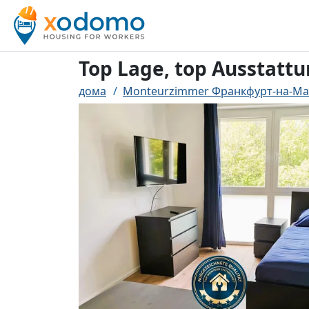
Top Lage, top Ausstat
дома
Monteurzimmer Франкфурт-на-М