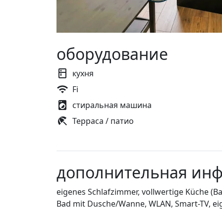
оборудование
кухня
Fi
стиральная машина
Терраса / патио
дополнительная ин
eigenes Schlafzimmer, vollwertige Küche (B
Bad mit Dusche/Wanne, WLAN, Smart-TV, e