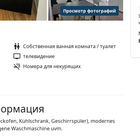
Просмотр фотографий
Собственная ванная комната / туалет
телевидение
Номера для некурящих
формация
ackofen, Kühlschrank, Geschirrspüler), modernes
igene Waschmaschine uvm.