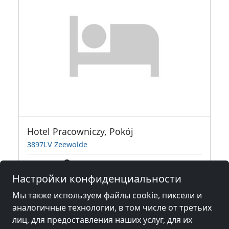
Hotel Pracowniczy, Pokój
3897LV Zeewolde
2 Чел.
2,2 км
Настройки конфиденциальности
Мы также используем файлы cookie, пиксели и
Соседние места с комнатами для
аналогичные технологии, в том числе от третьих
рабочих и пансионатов
лиц, для предоставления наших услуг, для их