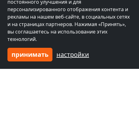
постоянного улучшения и для
персонализированного отображения контента и
Соседний зал рядом
Соседний зал рядом
рекламы на нашем веб-сайте, в социальных сетях
Амерсфорт
(22 km)
Almere Stad
(28 km)
и на страницах партнеров. Нажимая «Принять»,
вы соглашаетесь на использование этих
технологий.
Соседний зал рядом
Соседний зал рядом
Утрехт
(45 km)
Арнем
(56 km)
принимать
настройки
Соседний зал рядом
Неймеген
(63 km)
Введите ваше жилье
и присоединяйтесь к
тысячам