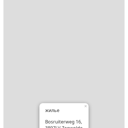
×
жилье
Bosruiterweg 16,
3897LV Zeewolde