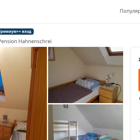
Популя
Премиум++ вход
Pension Hahnenschrei