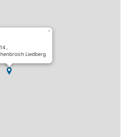
×
14 ,
chenbroich Liedberg