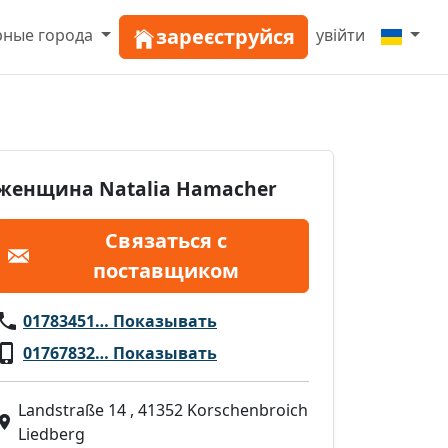
зареєструйся
рные города
увійти
женщина Natalia Hamacher
Связаться с
поставщиком
01783451… Показывать
01767832… Показывать
Landstraße 14 , 41352 Korschenbroich
Liedberg