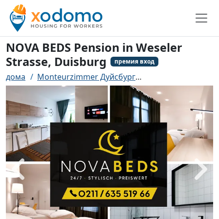
NOVA BEDS Pension in Weseler
Strasse, Duisburg
премия вход
дома
Monteurzimmer Дуйсбург
NOVA BEDS Pension 
назад
боле