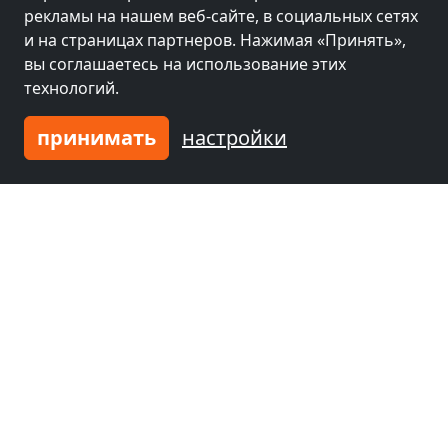
рекламы на нашем веб-сайте, в социальных сетях
и на страницах партнеров. Нажимая «Принять»,
вы соглашаетесь на использование этих
технологий.
принимать
настройки
Leaflet
|
Map data ©
OpenStreetMap
contributors,
CC-BY-SA
, Imagery ©
Mapbox
Другие комнаты рядом с
оборудованием Дуйсбург