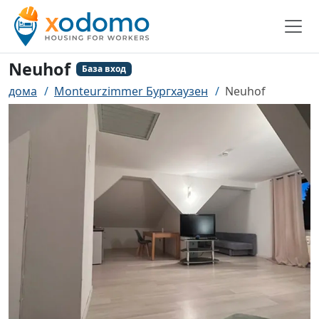
Neuhof
База вход
дома
Monteurzimmer Бургхаузен
Neuhof