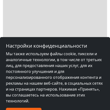
Настройки конфиденциальности
Leaflet
|
Map data ©
OpenStreetMap
contributors,
CC-BY-SA
, Imagery ©
Мы также используем файлы cookie, пиксели и
Mapbox
аналогичные технологии, в том числе от третьих
лиц, для предоставления наших услуг, для их
Юридическая информация
постоянного улучшения и для
персонализированного отображения контента и
рекламы на нашем веб-сайте, в социальных сетях
Другие комнаты рядом с
и на страницах партнеров. Нажимая «Принять»,
вы соглашаетесь на использование этих
оборудованием Нойвид
технологий.