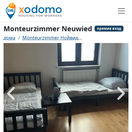
Monteurzimmer Neuwied
премия вход
дома
Monteurzimmer Нойвид
Monteurzimmer Neu
назад
боле