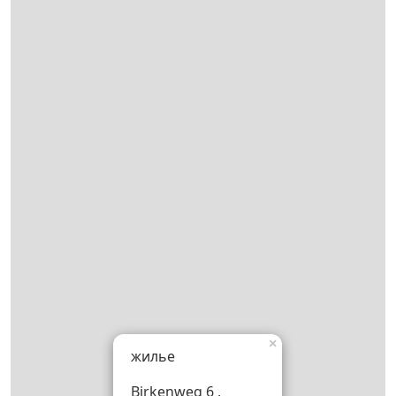
×
жилье
Birkenweg 6 ,