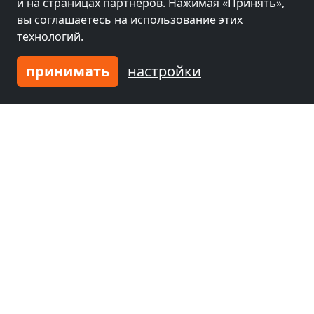
и на страницах партнеров. Нажимая «Принять»,
84561 Mehring
вы соглашаетесь на использование этих
технологий.
1-30 Чел.
6,9 км
принимать
настройки
Соседние места с комнатами для
рабочих и пансионатов
Соседний зал рядом
Соседний зал рядом
Траунройт
(32 km)
Траунштайн
(35
km)
Соседний зал рядом
Соседний зал рядом
Зальцбург
(41 km)
Вальдкрайбург
(44
km)