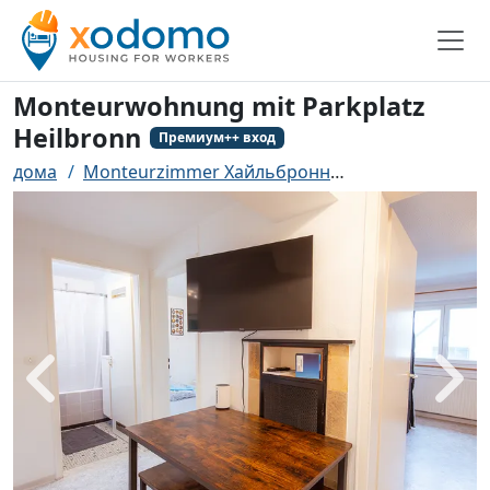
Monteurwohnung mit Parkplatz
Heilbronn
Премиум++ вход
дома
Monteurzimmer Хайльбронн
Monteurwohnung
назад
боле