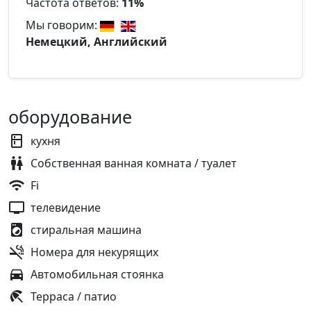
Частота ответов:
11%
Мы говорим:
Немецкий, Английский
оборудование
кухня
Собственная ванная комната / туалет
Fi
телевидение
стиральная машина
Номера для некурящих
Автомобильная стоянка
Терраса / патио