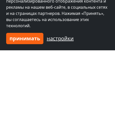
персонализированного отображения контента и
рекламы на нашем веб-сайте, в социальных сетях
и на страницах партнеров. Нажимая «Принять»,
вы соглашаетесь на использование этих
технологий.
принимать
настройки
Leaflet
|
Map data ©
OpenStreetMap
contributors,
CC-BY-SA
, Imagery ©