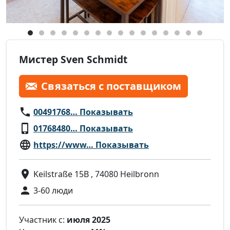
Мистер Sven Schmidt
Связаться с поставщиком
00491768… Показывать
01768480… Показывать
https://www… Показывать
Keilstraße 15B , 74080 Heilbronn
3-60 люди
Участник с:
июля 2025