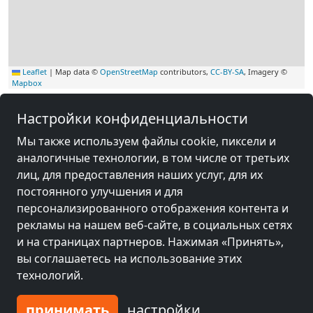
Leaflet
|
Map data ©
OpenStreetMap
contributors,
CC-BY-SA
, Imagery ©
Mapbox
Другие комнаты рядом с
Настройки конфиденциальности
оборудованием Херфорд
Мы также используем файлы cookie, пиксели и
аналогичные технологии, в том числе от третьих
лиц, для предоставления наших услуг, для их
постоянного улучшения и для
персонализированного отображения контента и
рекламы на нашем веб-сайте, в социальных сетях
и на страницах партнеров. Нажимая «Принять»,
вы соглашаетесь на использование этих
технологий.
принимать
настройки