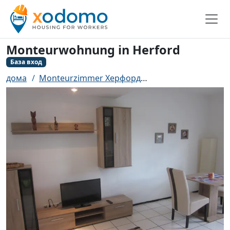
Monteurwohnung in Herford
База вход
дома
Monteurzimmer Херфорд
Monteurwohnung i