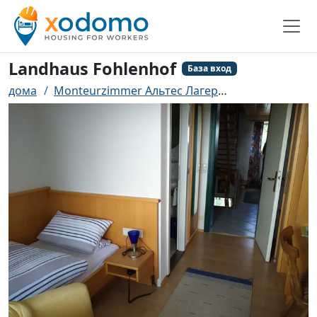
Landhaus Fohlenhof
База вход
дома
Monteurzimmer Альтес Лагер
Landhaus Fohl