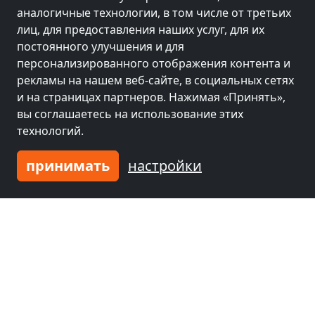
Другие комнаты рядом с
аналогичные технологии, в том числе от третьих
оборудованием Мерштеттен
лиц, для предоставления наших услуг, для их
постоянного улучшения и для
персонализированного отображения контента и
рекламы на нашем веб-сайте, в социальных сетях
и на страницах партнеров. Нажимая «Принять»,
вы соглашаетесь на использование этих
технологий.
принимать
настройки
от
28,00 €
Wohnung Malchut
72655 Altdorf
1-5 Чел.
36,1 км