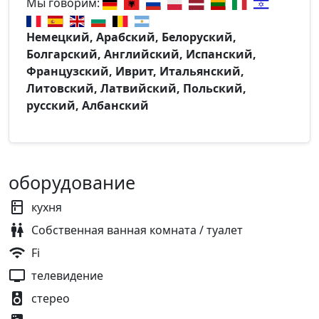
Мы говорим:
Немецкий, Арабский, Белоруский,
Болгарский, Английский, Испанский,
Французский, Иврит, Итальянский,
Литовский, Латвийский, Польский,
русский, Албанский
оборудование
кухня
Собственная ванная комната / туалет
Fi
телевидение
стерео