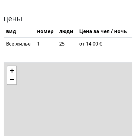
цены
вид
номер
люди
Цена за чел / ночь
Все жилье
1
25
от 14,00 €
+
−