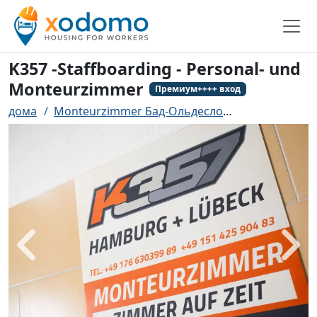
K357 -Staffboarding - Personal- und
Monteurzimmer
Премиум++++ вход
дома
Monteurzimmer Бад-Ольдесло
K357 -Staffbo
назад
боле