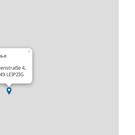
×
лье
kenstraße 4,
49 LEIPZIG