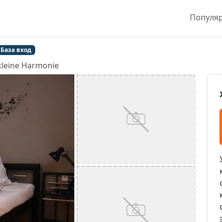
Популя
База вход
 kleine Harmonie