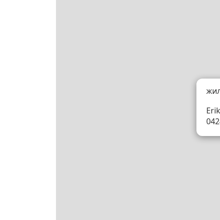
жи
Eri
042