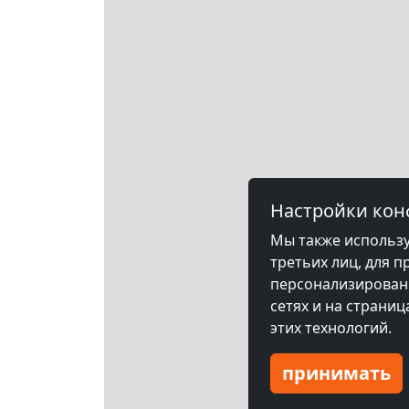
Настройки ко
Мы также использу
третьих лиц, для п
персонализированн
сетях и на страни
этих технологий.
принимать