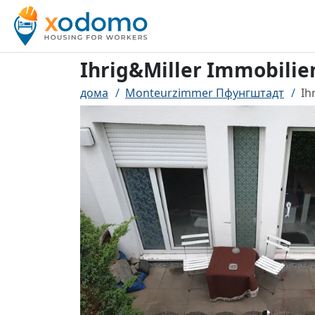
Ihrig&Miller Immobili
дома
Monteurzimmer Пфунгштадт
Ih