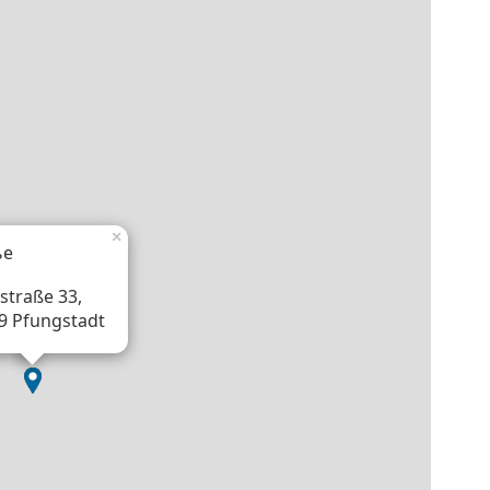
×
ье
straße 33,
9 Pfungstadt