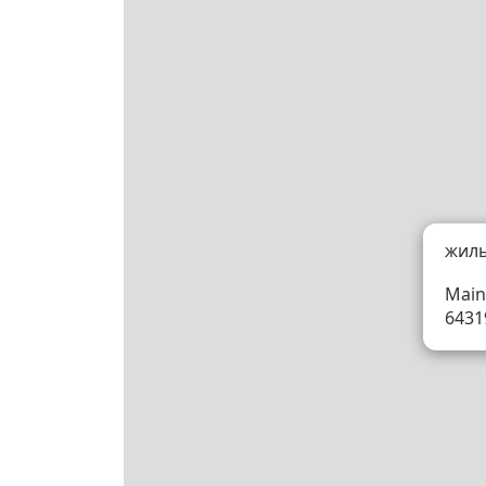
жил
Main
6431