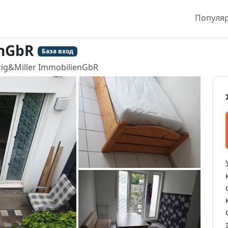
Популя
enGbR
База вход
rig&Miller ImmobilienGbR