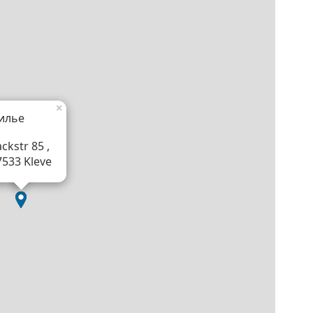
×
илье
ckstr 85 ,
7533 Kleve