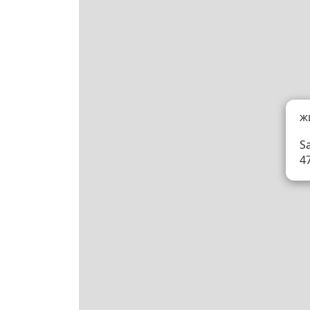
ж
Sa
4