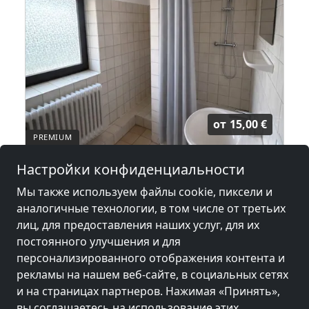
от
15,00 €
Wohnen am Hösjekamp
Настройки конфиденциальности
26160 Bad Zwischenahn
Мы также используем файлы cookie, пиксели и
аналогичные технологии, в том числе от третьих
3,5 км
лиц, для предоставления наших услуг, для их
постоянного улучшения и для
персонализированного отображения контента и
Соседние места с комнатами для
рекламы на нашем веб-сайте, в социальных сетях
рабочих и пансионатов
и на страницах партнеров. Нажимая «Принять»,
вы соглашаетесь на использование этих