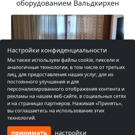
оборудованием Вальдкирхен
Настройки конфиденциальности
Мы также используем файлы cookie, пиксели и
аналогичные технологии, в том числе от третьих
лиц, для предоставления наших услуг, для их
постоянного улучшения и для
персонализированного отображения контента и
от
22,00 €
рекламы на нашем веб-сайте, в социальных сетях
и на страницах партнеров. Нажимая «Принять»,
Ferienhof Fischerhof Elisabeth Stemp
вы соглашаетесь на использование этих
94121 Salzweg
технологий.
1-17 Чел.
37,9 км
принимать
настройки