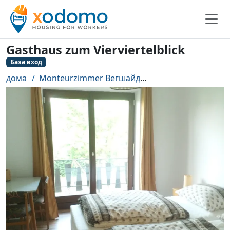
Gasthaus zum Vierviertelblick
База вход
дома
Monteurzimmer Вегшайд
Gasthaus zum Viervi