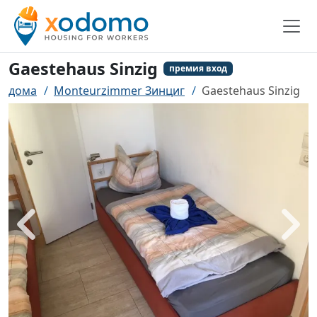
Gaestehaus Sinzig
премия вход
дома
Monteurzimmer Зинциг
Gaestehaus Sinzig
назад
боле