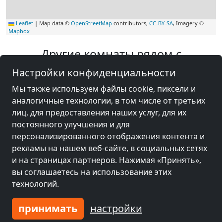
Leaflet
|
Map data ©
OpenStreetMap
contributors,
CC-BY-SA
, Imagery ©
Mapbox
Другие комнаты рядом с
оборудованием Зинциг
Настройки конфиденциальности
Мы также используем файлы cookie, пиксели и
аналогичные технологии, в том числе от третьих
лиц, для предоставления наших услуг, для их
постоянного улучшения и для
персонализированного отображения контента и
рекламы на нашем веб-сайте, в социальных сетях
и на страницах партнеров. Нажимая «Принять»,
вы соглашаетесь на использование этих
технологий.
принимать
настройки