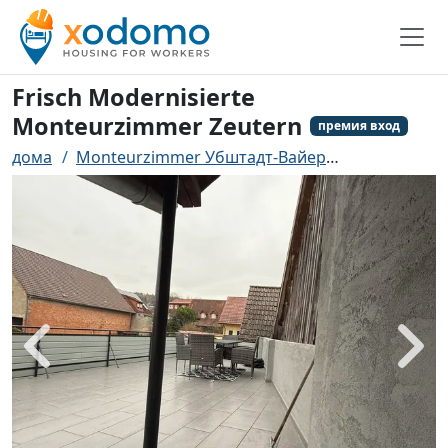
Frisch Modernisierte
Monteurzimmer Zeutern
премия вход
дома
Monteurzimmer Убштадт-Вайер
Frisch Mode
назад
боле