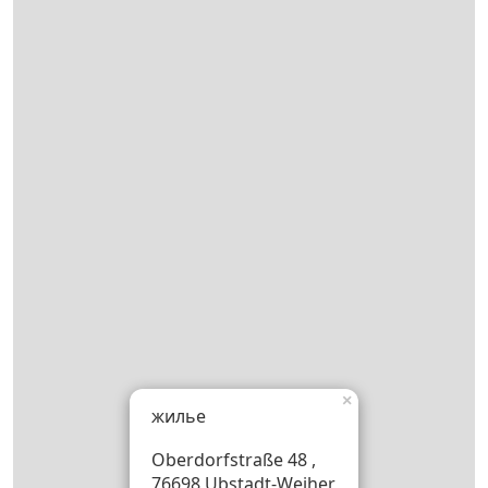
×
жилье
Oberdorfstraße 48 ,
76698 Ubstadt-Weiher