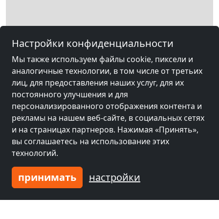
Настройки конфиденциальности
Мы также используем файлы cookie, пиксели и
Leaflet
|
Map data ©
OpenStreetMap
contributors,
CC-BY-SA
, Imagery ©
Mapbox
аналогичные технологии, в том числе от третьих
лиц, для предоставления наших услуг, для их
Другие комнаты рядом с
постоянного улучшения и для
оборудованием Убштадт-Вайер
персонализированного отображения контента и
рекламы на нашем веб-сайте, в социальных сетях
и на страницах партнеров. Нажимая «Принять»,
вы соглашаетесь на использование этих
технологий.
принимать
настройки