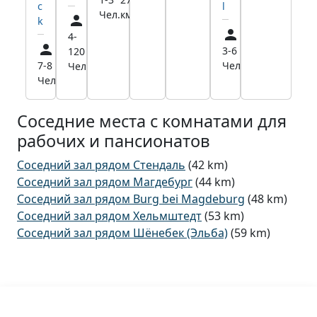
c
l
Чел.
км
k
4-
27,1
3-6
41,2
120
км
7-8
45,0
Чел.
км
Чел.
Чел.
км
Соседние места с комнатами для
рабочих и пансионатов
Соседний зал рядом Стендаль
(42 km)
Соседний зал рядом Магдебург
(44 km)
Соседний зал рядом Burg bei Magdeburg
(48 km)
Соседний зал рядом Хельмштедт
(53 km)
Соседний зал рядом Шёнебек (Эльба)
(59 km)