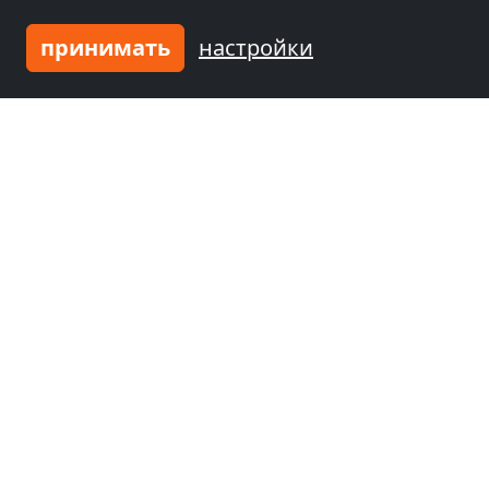
принимать
настройки
от
20,00 €
Haus Margo
78601 Mahlstetten
1-10 Чел.
30,1 км