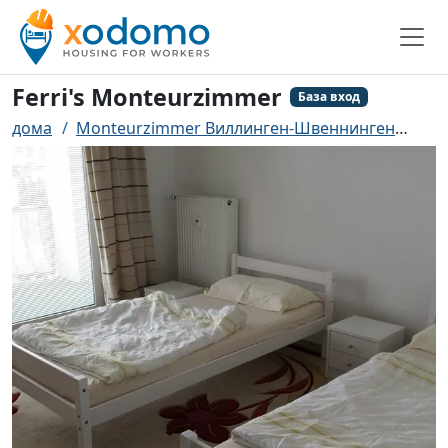
Ferri's Monteurzimmer
База вход
дома
Monteurzimmer Виллинген-Швеннинген
Fer