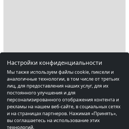
Настройки конфиденциальности
Мы также используем файлы cookie, пиксели и
аналогичные технологии, в том числе от третьих
лиц, для предоставления наших услуг, для их
Leaflet
|
Map data ©
OpenStreetMap
contributors,
CC-BY-SA
, Imagery ©
Mapbox
постоянного улучшения и для
персонализированного отображения контента и
Другие комнаты рядом с
рекламы на нашем веб-сайте, в социальных сетях
оборудованием Виллинген-
и на страницах партнеров. Нажимая «Принять»,
Швеннинген
вы соглашаетесь на использование этих
технологий.