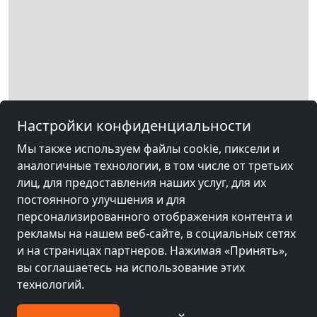
Настройки конфиденциальности
Мы также используем файлы cookie, пиксели и
аналогичные технологии, в том числе от третьих
Leaflet
|
Map data ©
OpenStreetMap
contributors,
CC-BY-SA
, Imagery ©
лиц, для предоставления наших услуг, для их
Mapbox
постоянного улучшения и для
Другие комнаты рядом с
персонализированного отображения контента и
рекламы на нашем веб-сайте, в социальных сетях
оборудованием Hanau am Main
и на страницах партнеров. Нажимая «Принять»,
вы соглашаетесь на использование этих
технологий.