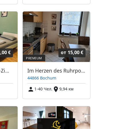
,00 €
от
15,00 €
Gemütliche 1 bis 3-Zimmer-Wohnungen in Essen Stadtmitte
Im Herzen des Ruhrpotts - freie Wohnungen!
44866 Bochum
1-40 Чел.
9,94 км