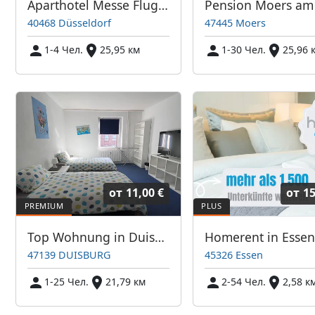
Aparthotel Messe Flughafen / Nr. 10: 2-Zimmer-DG-Apartment im Haupthaus
40468 Düsseldorf
47445 Moers
1-4 Чел.
25,95 км
1-30 Чел.
25,96 
от
11,00 €
от
15
Top Wohnung in Duisburg - Ideal für Monteure
47139 DUISBURG
45326 Essen
1-25 Чел.
21,79 км
2-54 Чел.
2,58 к