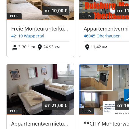
от
10,00 €
от
11
Freie Monteurunterkünfte in Wuppertal – JETZT anrufen! Wir sprechen auch Polnisch
42119 Wuppertal
46045 Oberhausen
3-30 Чел.
24,93 км
11,42 км
от
21,00 €
от
18
Appartementvermietung Ben Leutl