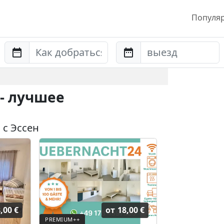
Популя
Anreise
Abreise
- лучшее
 с Эссен
,00 €
от
18,00 €