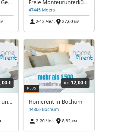
Pension Moers am Geleucht
Freie Monteurunterkünfte in Moers – JETZT anrufen! Wir sprechen auch Polnisch
47445 Moers
км
2-12 Чел.
27,60 км
,00 €
от
12,00 €
Homerent in Essen und Umgebung
Homerent in Bochum
44866 Bochum
м
2-20 Чел.
8,82 км