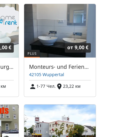
,00 €
от
9,00 €
Homerent in Duisburg und Umgebung
Monteurs- und Ferienwohnungen in Wuppertal
42105 Wuppertal
 км
1-77 Чел.
23,22 км