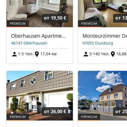
от
19,50 €
от
13
Oberhausen Apartments
46147 Oberhausen
47055 Duisburg
1-5 Чел.
17,04 км
3-140 Чел.
18,88
от
26,00 €
от
25