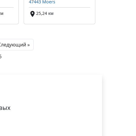
47443 Moers
км
25,24 км
Next
Следующий »
6
ивых