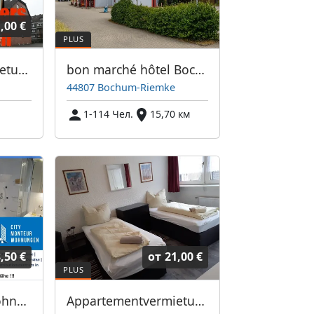
,00 €
Appartementvermietung Peter Leutl
bon marché hôtel Bochum
44807 Bochum-Riemke
1-114 Чел.
15,70 км
,50 €
от
21,00 €
**CITY Monteurwohnungen**- Monteurwohnungen in Dorsten
Appartementvermietung Ben Leutl