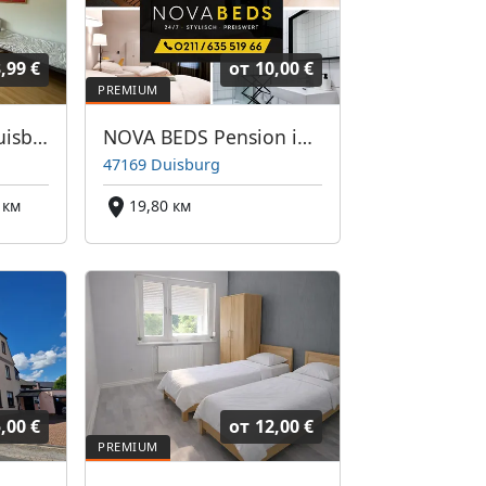
,99 €
от
10,00 €
Monteurzimmer Duisburg
NOVA BEDS Pension in Weseler Strasse, Duisburg
47169 Duisburg
 км
19,80 км
,00 €
от
12,00 €