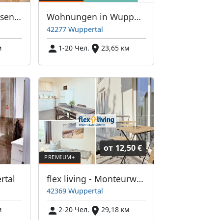
Wohnungen in Gelsenkirchen zentral Einzelzimmer/DoppelzimmerPremium
Wohnungen in Wuppertal zentral Einzelzimmer/Doppelzimmer
42277 Wuppertal
м
1-20 Чел.
23,65 км
от
12,50 €
rtal
flex living - Monteurwohnungen in Wuppertal (DEU|EN|PL|HU|RU)
42369 Wuppertal
м
2-20 Чел.
29,18 км