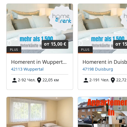
от
15,00 €
от
15
Homerent in Wuppertal und Umgebung
42113 Wuppertal
47198 Duisburg
2-92 Чел.
22,05 км
2-191 Чел.
22,72