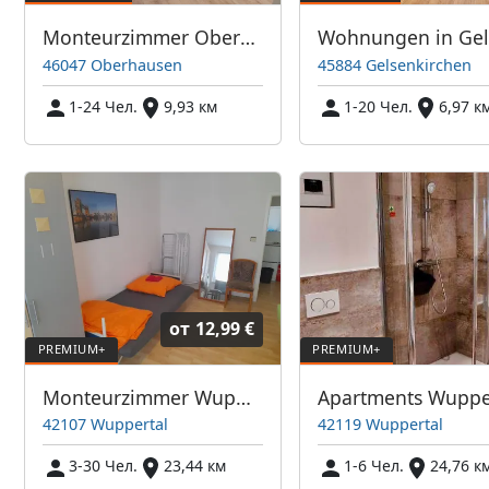
Monteurzimmer Oberhausen
46047 Oberhausen
45884 Gelsenkirchen
1-24 Чел.
9,93 км
1-20 Чел.
6,97 к
от
12,99 €
Monteurzimmer Wuppertal
Apartments Wuppe
42107 Wuppertal
42119 Wuppertal
3-30 Чел.
23,44 км
1-6 Чел.
24,76 к