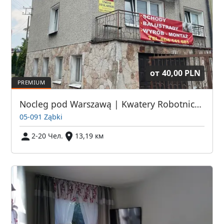
от
40,00 PLN
Nocleg pod Warszawą | Kwatery Robotnicze | Hostel dla pracowników | Hotel Robotniczy | Pokoje Pracownicze Warszawa | Tani Nocleg dla Pracownika
05-091 Ząbki
2-20 Чел.
13,19 км