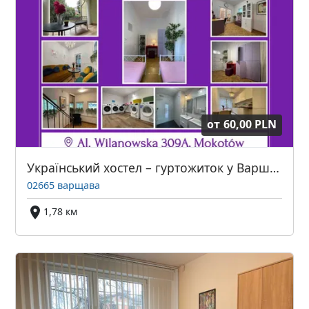
от
60,00 PLN
Український хостел – гуртожиток у Варшаві
02665 варщава
1,78 км