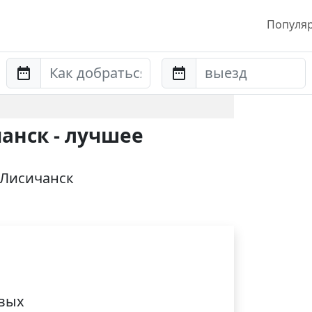
Популя
Anreise
Abreise
анск - лучшее
 Лисичанск
ивых