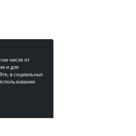
том числе от
ия и для
те, в социальных
 использование