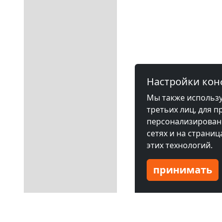
Настройки ко
Мы также использу
третьих лиц, для п
персонализированн
сетях и на страни
этих технологий.
принимать