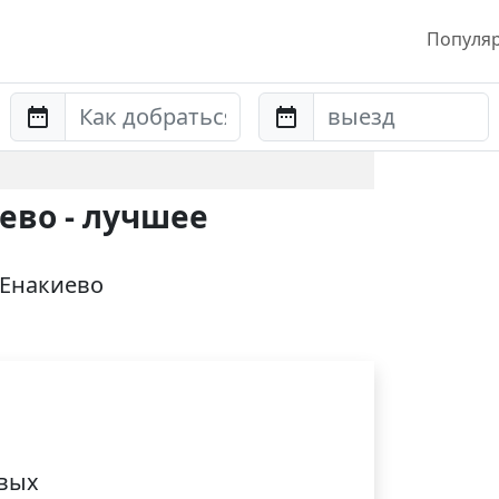
Популя
Anreise
Abreise
ево - лучшее
 Енакиево
ивых