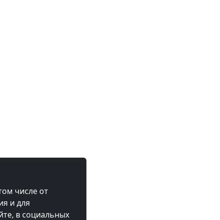
том числе от
ия и для
те, в социальных